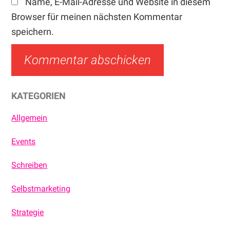
Name, E-Mail-Adresse und Website in diesem
Browser für meinen nächsten Kommentar
speichern.
Haupt-
KATEGORIEN
Sidebar
Allgemein
Events
Schreiben
Selbstmarketing
Strategie