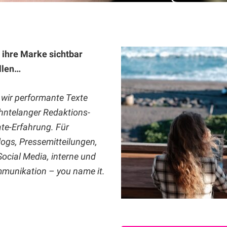
e ihre Marke sichtbar
llen…
 wir performante Texte
hntelanger Redaktions-
te-Erfahrung. Für
logs, Pressemitteilungen,
Social Media, interne und
munikation – you name it.