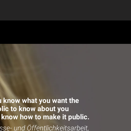
 know what you want the
lic to know about you
know how to make it public.
sse- und Öffentlichkeitsarbeit,