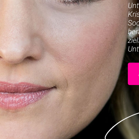
Unt
Kri
Soc
ber
zie
Un