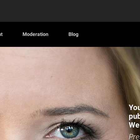
t
Moderation
Blog
You
pub
We 
Pre