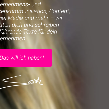
ernehmens- und
senkommunikation, Content,
ial Media und mehr – wir
aten dich und schreiben
lführende Texte für dein
ternehmen.
Das will ich haben!