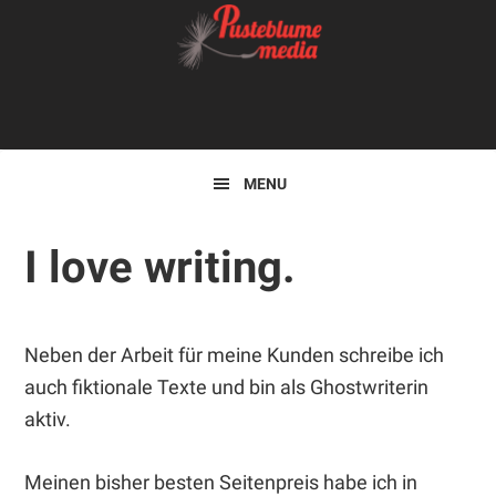
Zur
Skip
Hauptnavigation
to
springen
main
Kopfzeile
content
rechts
MENU
I love writing.
Neben der Arbeit für meine Kunden schreibe ich
auch fiktionale Texte und bin als Ghostwriterin
aktiv.
Meinen bisher besten Seitenpreis habe ich in