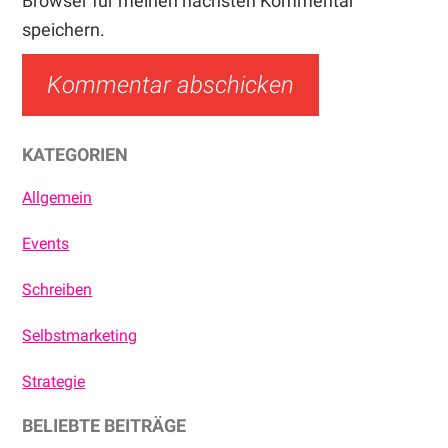
Browser für meinen nächsten Kommentar
speichern.
Haupt-
KATEGORIEN
Sidebar
Allgemein
Events
Schreiben
Selbstmarketing
Strategie
BELIEBTE BEITRÄGE