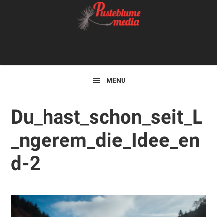
Zur
Skip
Zur
Hauptnavigation
to
Hauptsidebar
springen
main
springen
Kopfzeile
content
rechts
MENU
Du_hast_schon_seit_L
_ngerem_die_Idee_en
d-2
Video-
Player