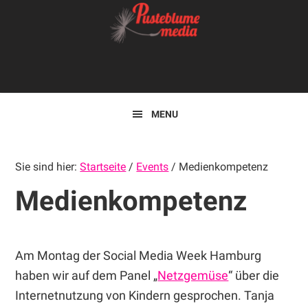
Zur
Skip
Zur
Hauptnavigation
to
Hauptsidebar
springen
main
springen
Kopfzeile
content
rechts
MENU
Sie sind hier:
Startseite
/
Events
/
Medienkompetenz
Medienkompetenz
Am Montag der Social Media Week Hamburg
haben wir auf dem Panel „
Netzgemüse
“ über die
Internetnutzung von Kindern gesprochen. Tanja