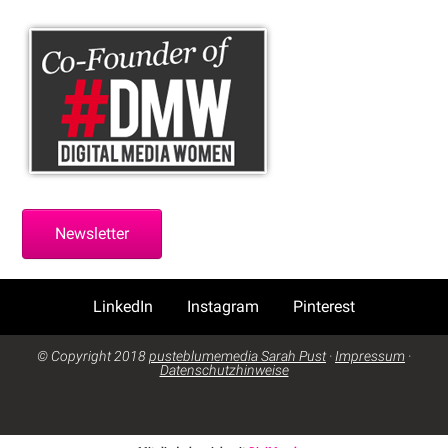
Newsletter
LinkedIn
Instagram
Pinterest
© Copyright 2018
pusteblumemedia Sarah Pust
·
Impressum
·
Datenschutzhinweise