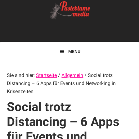
Zur
Skip
Zur
Hauptnavigation
to
Hauptsidebar
springen
main
springen
Kopfzeile
content
rechts
MENU
Sie sind hier:
Startseite
/
Allgemein
/
Social trotz
Distancing – 6 Apps für Events und Networking in
Krisenzeiten
Social trotz
Distancing – 6 Apps
für Events und